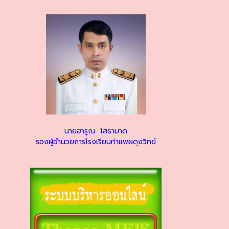
นายฮารูณ โสธามาด
รองผู้อำนวยการโรงเรียนท่าแพผดุงวิทย์