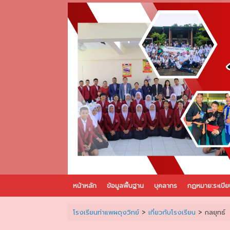
Skip
to
content
หน้าหลัก
ข้อมูลพื้นฐาน
บุคลากร
กฏหมาย:ระเบีย
โรงเรียนท่าแพผดุงวิทย์
>
เกี่ยวกับโรงเรียน
>
กลยุทธ์