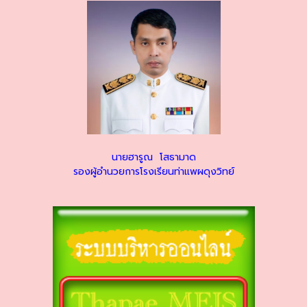
นายฮารูณ โสธามาด
รองผู้อำนวยการโรงเรียนท่าแพผดุงวิทย์