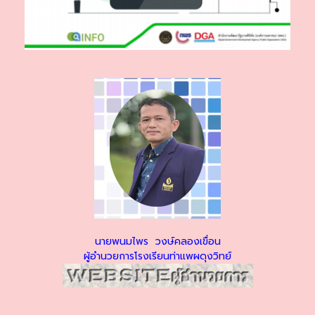
นายพนมไพร วงษ์คลองเขื่อน
ผู้อำนวยการโรงเรียนท่าแพผดุงวิทย์