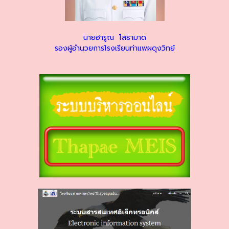
นายฮารูณ โสธามาด
รองผู้อำนวยการโรงเรียนท่าแพผดุงวิทย์