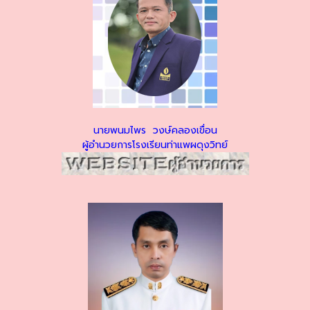
นายพนมไพร วงษ์คลองเขื่อน
ผู้อำนวยการโรงเรียนท่าแพผดุงวิทย์