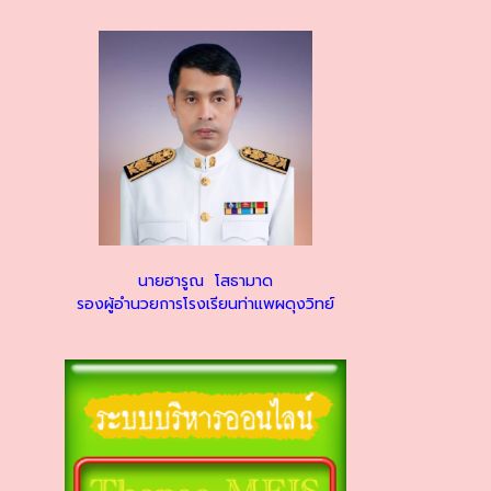
นายฮารูณ โสธามาด
รองผู้อำนวยการโรงเรียนท่าแพผดุงวิทย์