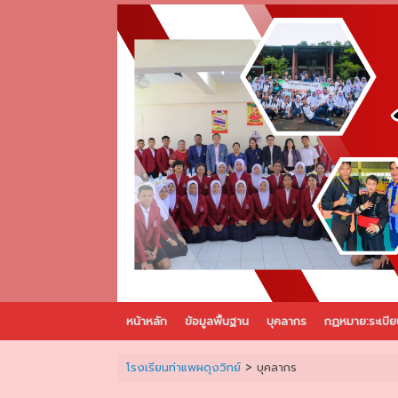
Skip
to
content
หน้าหลัก
ข้อมูลพื้นฐาน
บุคลากร
กฏหมาย:ระเบีย
โรงเรียนท่าแพผดุงวิทย์
>
บุคลากร