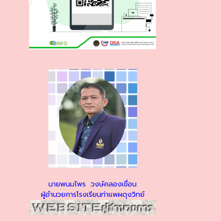
นายพนมไพร วงษ์คลองเขื่อน
ผู้อำนวยการโรงเรียนท่าแพผดุงวิทย์