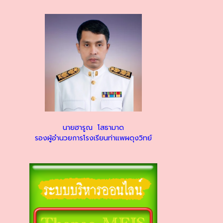
นายฮารูณ โสธามาด
รองผู้อำนวยการโรงเรียนท่าแพผดุงวิทย์