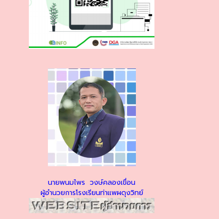
นายพนมไพร วงษ์คลองเขื่อน
ผู้อำนวยการโรงเรียนท่าแพผดุงวิทย์