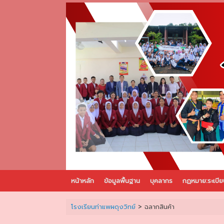
Skip
to
content
หน้าหลัก
ข้อมูลพื้นฐาน
บุคลากร
กฏหมาย:ระเบีย
โรงเรียนท่าแพผดุงวิทย์
>
ฉลากสินค้า