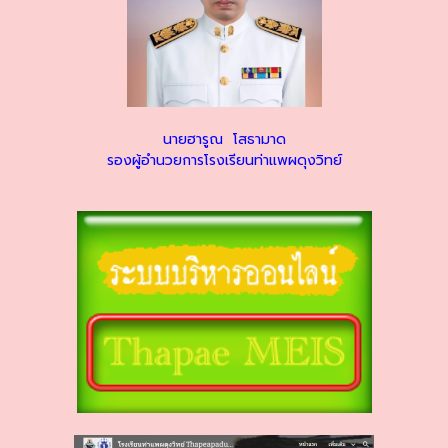
นายฮารูณ โสธามาด
รองผู้อำนวยการโรงเรียนท่าแพผดุงวิทย์