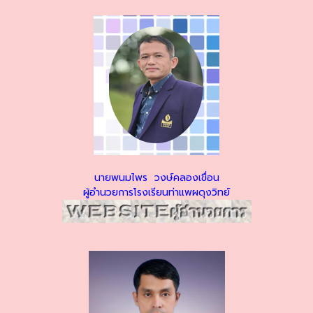
นายพนมไพร วงษ์คลองเขื่อน
ผู้อำนวยการโรงเรียนท่าแพผดุงวิทย์