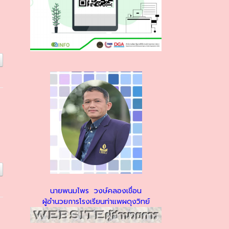
นายพนมไพร วงษ์คลองเขื่อน
ผู้อำนวยการโรงเรียนท่าแพผดุงวิทย์