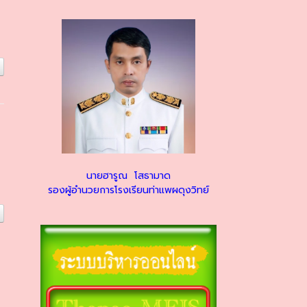
นายฮารูณ โสธามาด
รองผู้อำนวยการโรงเรียนท่าแพผดุงวิทย์