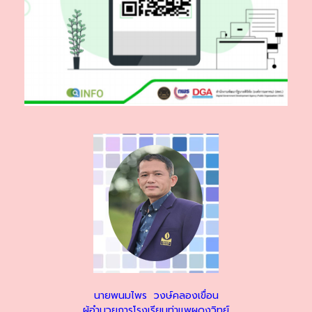
นายพนมไพร วงษ์คลองเขื่อน
ผู้อำนวยการโรงเรียนท่าแพผดุงวิทย์