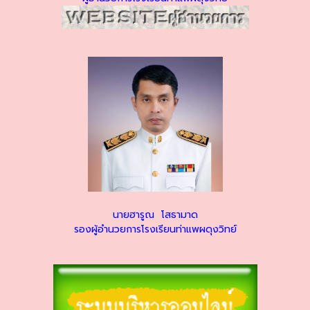
นายฮารูณ โสธามาด
รองผู้อำนวยการโรงเรียนท่าแพผดุงวิทย์