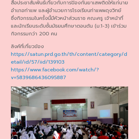
สื่อประชาสัมพันธ์เกี่ยวกับการป้องกันยาเสพติดให้แก่นาย
อำเภอท่าแพ และผู้อำนวยการโรงเรียนท่าแพผดุงวิทย์
ซึ่งกิจกรรมในครั้งนี้มีหัวหน้าส่วนราช คณะครู เจ้าหน้าที่
และนักเรียนระดับชั้นมัธยมศึกษาตอนต้น (ม.1-3) เข้าร่วม
กิจกรรมกว่า 200 คน
ลิงค์ที่เกี่ยวข้อง
https://satun.prd.go.th/th/content/category/d
etail/id/57/iid/139103
https://www.facebook.com/watch/?
v=5839686436095887