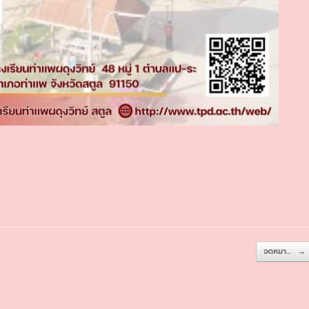
จดหมา…
→