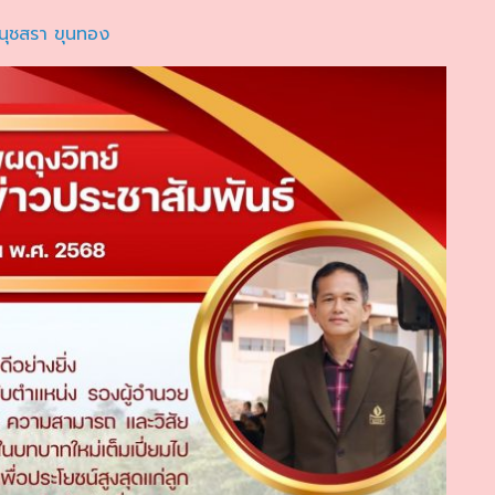
นุชสรา ขุนทอง