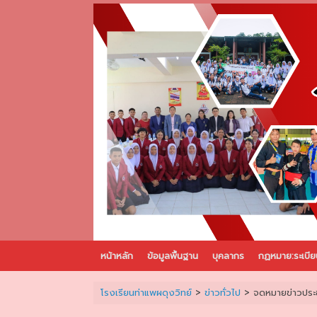
Skip
to
content
หน้าหลัก
ข้อมูลพื้นฐาน
บุคลากร
กฏหมาย:ระเบีย
โรงเรียนท่าแพผดุงวิทย์
>
ข่าวทั่วไป
>
จดหมายข่าวประช