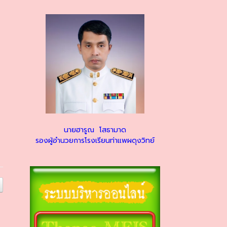
นายฮารูณ โสธามาด
รองผู้อำนวยการโรงเรียนท่าแพผดุงวิทย์