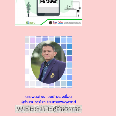
นายพนมไพร วงษ์คลองเขื่อน
ผู้อำนวยการโรงเรียนท่าแพผดุงวิทย์