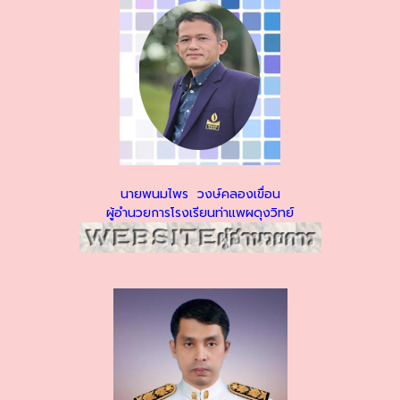
นายพนมไพร วงษ์คลองเขื่อน
ผู้อำนวยการโรงเรียนท่าแพผดุงวิทย์