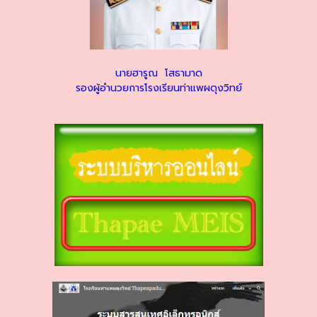
นายฮารูณ โสธามาด
รองผู้อำนวยการโรงเรียนท่าแพผดุงวิทย์