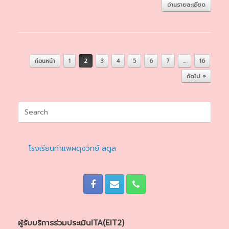
อ่านรายละเอียด
Post navigation
ก่อนหน้า
1
2
3
4
5
6
7
…
16
ถัดไป »
Search
for:
โรงเรียนท่าแพผดุงวิทย์ สตูล
ผู้รับบริการร่วมประเมินITA(EIT2)