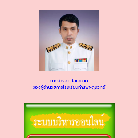
นายฮารูณ โสธามาด
รองผู้อำนวยการโรงเรียนท่าแพผดุงวิทย์