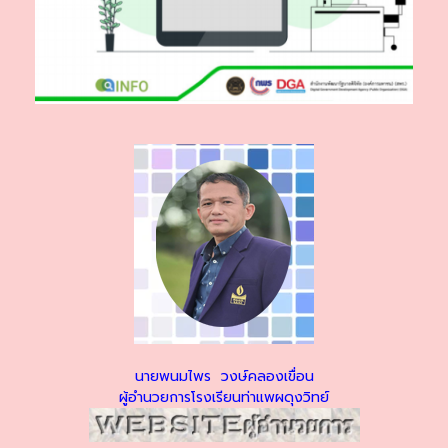
นายพนมไพร วงษ์คลองเขื่อน
ผู้อำนวยการโรงเรียนท่าแพผดุงวิทย์