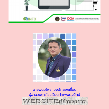
นายพนมไพร วงษ์คลองเขื่อน
ผู้อำนวยการโรงเรียนท่าแพผดุงวิทย์