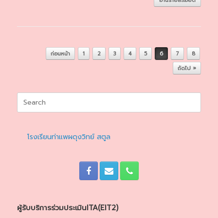
อ่านรายละเอียด
Post navigation
ก่อนหน้า
1
2
3
4
5
6
7
8
ถัดไป »
Search
for:
โรงเรียนท่าแพผดุงวิทย์ สตูล
ผู้รับบริการร่วมประเมินITA(EIT2)