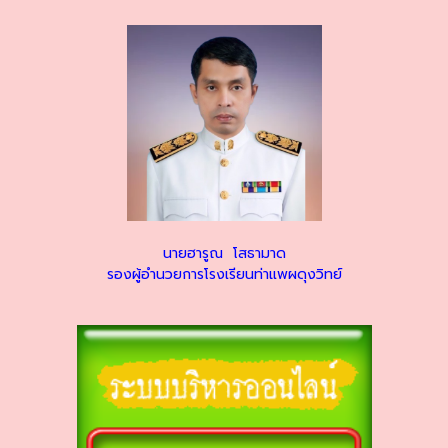
นายฮารูณ โสธามาด
รองผู้อำนวยการโรงเรียนท่าแพผดุงวิทย์