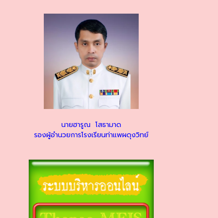
นายฮารูณ โสธามาด
รองผู้อำนวยการโรงเรียนท่าแพผดุงวิทย์