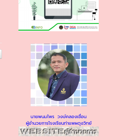
นายพนมไพร วงษ์คลองเขื่อน
ผู้อำนวยการโรงเรียนท่าแพผดุงวิทย์