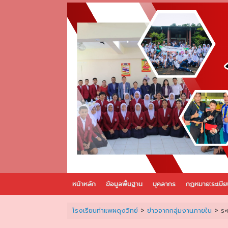
Skip
to
content
หน้าหลัก
ข้อมูลพื้นฐาน
บุคลากร
กฏหมาย:ระเบีย
โรงเรียนท่าแพผดุงวิทย์
>
ข่าวจากกลุ่มงานภายใน
>
ระ