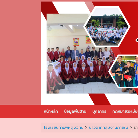
Skip
to
content
หน้าหลัก
ข้อมูลพื้นฐาน
บุคลากร
กฏหมาย:ระเบีย
โรงเรียนท่าแพผดุงวิทย์
>
ข่าวจากกลุ่มงานภายใน
>
รา