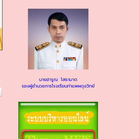
นายฮารูณ โสธามาด
รองผู้อำนวยการโรงเรียนท่าแพผดุงวิทย์