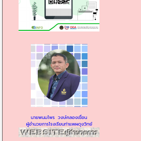
นายพนมไพร วงษ์คลองเขื่อน
ผู้อำนวยการโรงเรียนท่าแพผดุงวิทย์