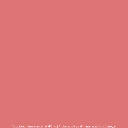
โรงเรียนท่าแพผดุงวิทย์ 48 หมู่ 1 ตำบลแป-ระ อำเภอท่าแพ จังหวัดสตูล