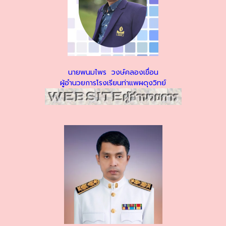
นายพนมไพร วงษ์คลองเขื่อน
ผู้อำนวยการโรงเรียนท่าแพผดุงวิทย์