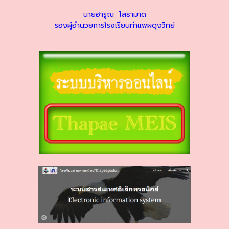
นายฮารูณ โสธามาด
รองผู้อำนวยการโรงเรียนท่าแพผดุงวิทย์