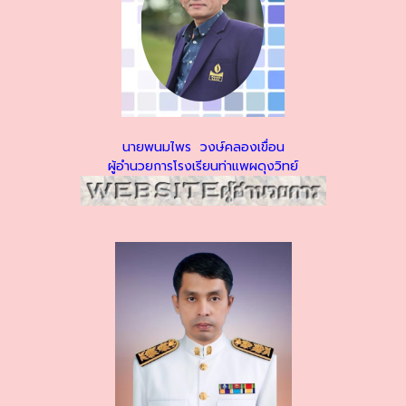
นายพนมไพร วงษ์คลองเขื่อน
ผู้อำนวยการโรงเรียนท่าแพผดุงวิทย์