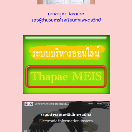
นายฮารูณ โสธามาด
รองผู้อำนวยการโรงเรียนท่าแพผดุงวิทย์