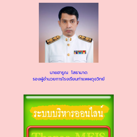
นายฮารูณ โสธามาด
รองผู้อำนวยการโรงเรียนท่าแพผดุงวิทย์