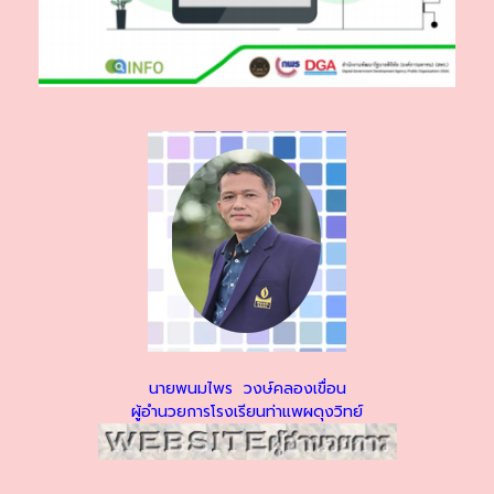
นายพนมไพร วงษ์คลองเขื่อน
ผู้อำนวยการโรงเรียนท่าแพผดุงวิทย์