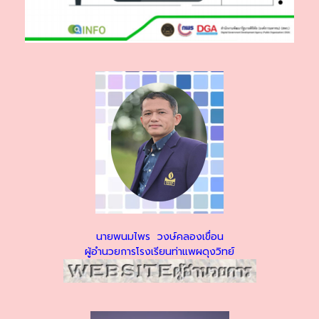
นายพนมไพร วงษ์คลองเขื่อน
ผู้อำนวยการโรงเรียนท่าแพผดุงวิทย์