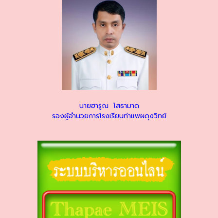
นายฮารูณ โสธามาด
รองผู้อำนวยการโรงเรียนท่าแพผดุงวิทย์