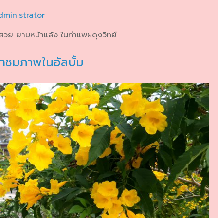
dministrator
วย ยามหน้าแล้ง ในท่าแพผดุงวิทย์
กชมภาพในอัลบั้ม