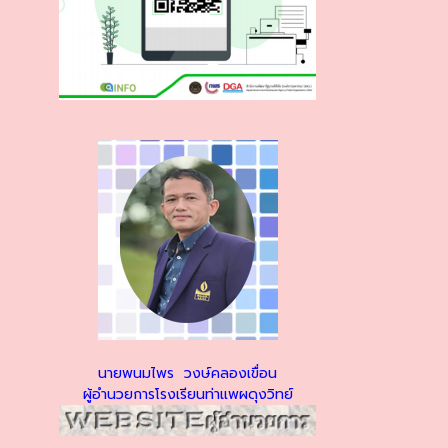
นายพนมไพร วงษ์คลองเขื่อน
ผู้อำนวยการโรงเรียนท่าแพผดุงวิทย์