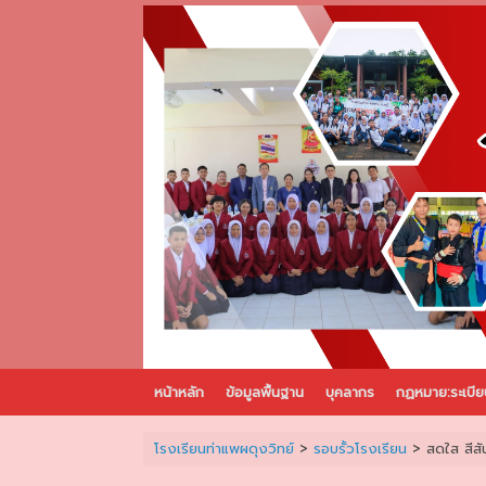
Skip
to
content
หน้าหลัก
ข้อมูลพื้นฐาน
บุคลากร
กฏหมาย:ระเบีย
โรงเรียนท่าแพผดุงวิทย์
>
รอบรั้วโรงเรียน
>
สดใส สีสั