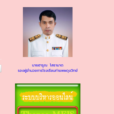
นายฮารูณ โสธามาด
รองผู้อำนวยการโรงเรียนท่าแพผดุงวิทย์