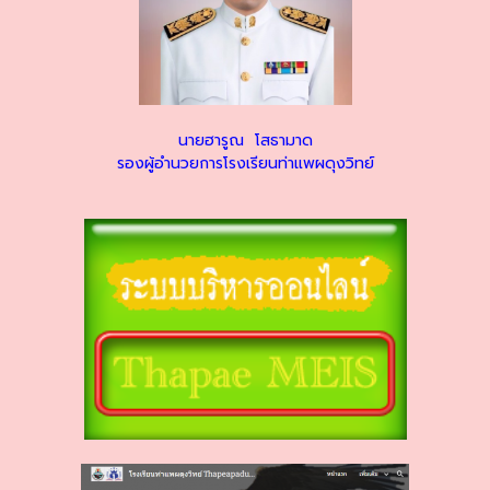
นายฮารูณ โสธามาด
รองผู้อำนวยการโรงเรียนท่าแพผดุงวิทย์