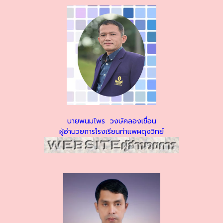
นายพนมไพร วงษ์คลองเขื่อน
ผู้อำนวยการโรงเรียนท่าแพผดุงวิทย์