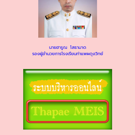
นายฮารูณ โสธามาด
รองผู้อำนวยการโรงเรียนท่าแพผดุงวิทย์