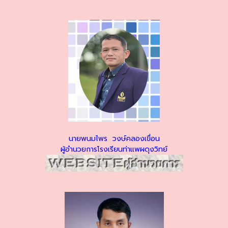
นายพนมไพร วงษ์คลองเขื่อน
ผู้อำนวยการโรงเรียนท่าแพผดุงวิทย์