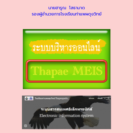
นายฮารูณ โสธามาด
รองผู้อำนวยการโรงเรียนท่าแพผดุงวิทย์