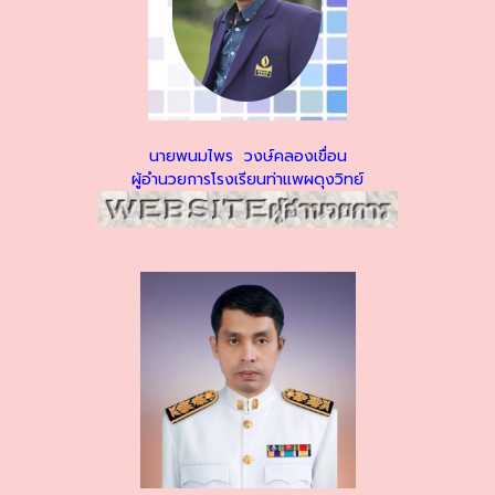
นายพนมไพร วงษ์คลองเขื่อน
ผู้อำนวยการโรงเรียนท่าแพผดุงวิทย์