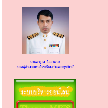
นายฮารูณ โสธามาด
รองผู้อำนวยการโรงเรียนท่าแพผดุงวิทย์