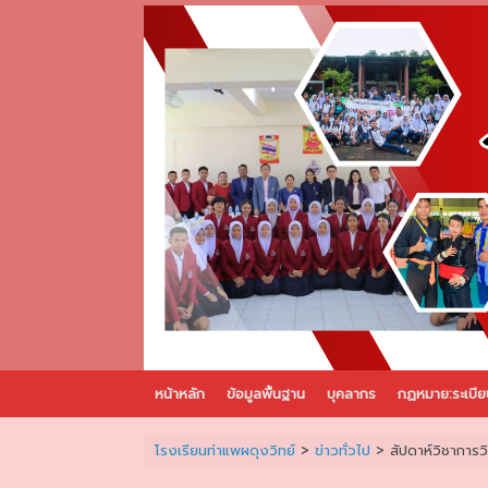
Skip
to
content
หน้าหลัก
ข้อมูลพื้นฐาน
บุคลากร
กฏหมาย:ระเบีย
โรงเรียนท่าแพผดุงวิทย์
>
ข่าวทั่วไป
>
สัปดาห์วิชาการ