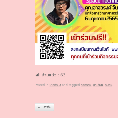
อ่านแล้ว :
63
Posted in
ข่าวทั่วไป
and tagged
กิจกรรม
,
นักเรียน
,
อบรม
.
Post navigation
←
รางวั…