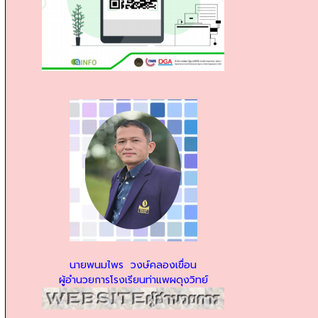
นายพนมไพร วงษ์คลองเขื่อน
ผู้อำนวยการโรงเรียนท่าแพผดุงวิทย์