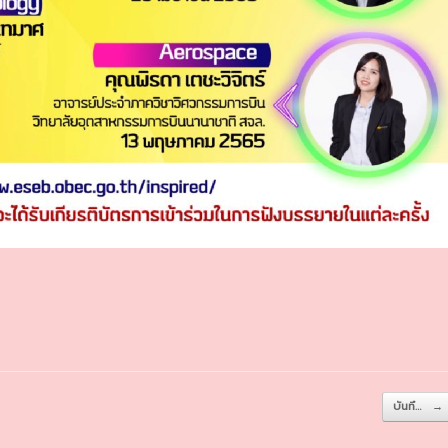
บันทึ…
→