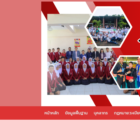
Skip
to
content
หน้าหลัก
ข้อมูลพื้นฐาน
บุคลากร
กฏหมาย:ระเบีย