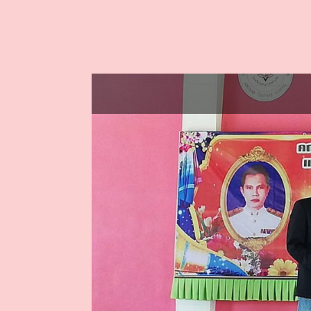
บรรยากาศอบรมเพิ่มคว
ท่าแพผดุงวิท
ผอ.
ปร
เ