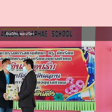
ามรู้เพื่อการจัดการเรียนการสอน ยุคโควิด 19
ย์ผ่านมาตรฐาน Thai Stop Covid Plus
ร่วมประชุมส่วนราชการท่าแพ
ะเมินคุณภาพภายใน ปี2563
รียนออนไลน์ ช่วงโควิด-19
มอบตัวนักเรียนใหม่ 2564
พ่นยาฆ่าเชื้อโควิด-19
ยินดีกับ ผอ.ปรีชา
ปรับภูมิทัศน์