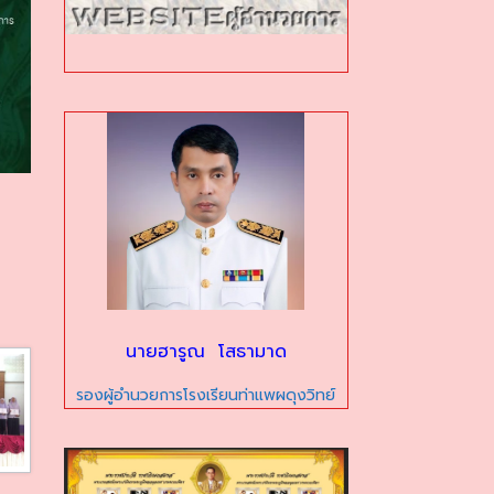
นายฮารูณ โสธามาด
รองผู้อำนวยการโรงเรียนท่าแพผดุงวิทย์