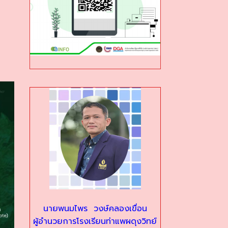
นายพนมไพร วงษ์คลองเขื่อน
ผู้อำนวยการโรงเรียนท่าแพผดุงวิทย์